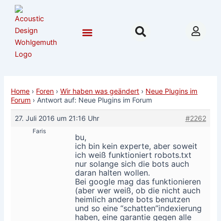
Zum
Post
Inhalt
navigation
springen
Community & Forum
Hilfe & Beratung
Nordhausen 2026
Home
›
Foren
›
Wir haben was geändert
›
Neue Plugins im
Forum
›
Antwort auf: Neue Plugins im Forum
27. Juli 2016 um 21:16 Uhr
#2262
Faris
bu,
ich bin kein experte, aber soweit
ich weiß funktioniert robots.txt
nur solange sich die bots auch
daran halten wollen.
Bei google mag das funktionieren
(aber wer weiß, ob die nicht auch
heimlich andere bots benutzen
und so eine “schatten”indexierung
haben, eine garantie gegen alle