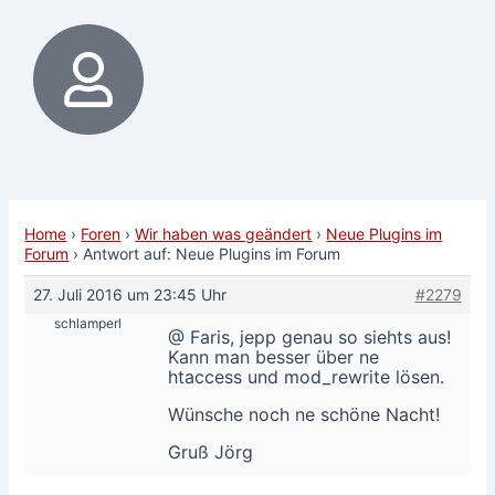
Home
›
Foren
›
Wir haben was geändert
›
Neue Plugins im
Forum
›
Antwort auf: Neue Plugins im Forum
27. Juli 2016 um 23:45 Uhr
#2279
schlamperl
@ Faris, jepp genau so siehts aus!
Kann man besser über ne
htaccess und mod_rewrite lösen.
Wünsche noch ne schöne Nacht!
Gruß Jörg