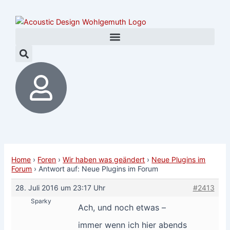
Zum
Post
Inhalt
navigation
springen
Home
›
Foren
›
Wir haben was geändert
›
Neue Plugins im
Forum
›
Antwort auf: Neue Plugins im Forum
28. Juli 2016 um 23:17 Uhr
#2413
Sparky
Ach, und noch etwas –
immer wenn ich hier abends