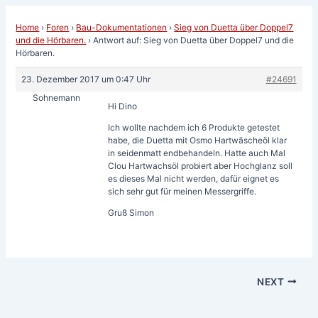
Home
›
Foren
›
Bau-Dokumentationen
›
Sieg von Duetta über Doppel7
und die Hörbaren.
›
Antwort auf: Sieg von Duetta über Doppel7 und die
Hörbaren.
23. Dezember 2017 um 0:47 Uhr
#24691
Sohnemann
Hi Dino
Ich wollte nachdem ich 6 Produkte getestet
habe, die Duetta mit Osmo Hartwäscheöl klar
in seidenmatt endbehandeln. Hatte auch Mal
Clou Hartwachsöl probiert aber Hochglanz soll
es dieses Mal nicht werden, dafür eignet es
sich sehr gut für meinen Messergriffe.
Gruß Simon
NEXT