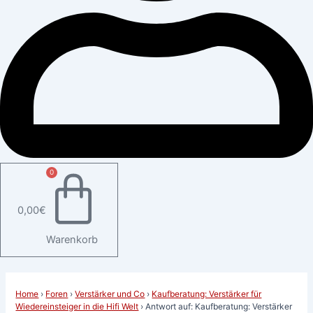
0
0,00
€
Warenkorb
Home
›
Foren
›
Verstärker und Co
›
Kaufberatung: Verstärker für
Wiedereinsteiger in die Hifi Welt
›
Antwort auf: Kaufberatung: Verstärker