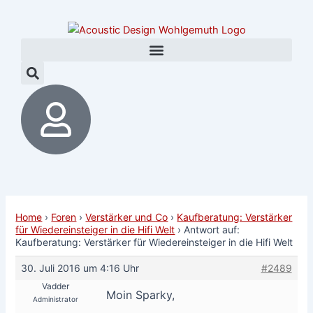
Zum
Post
Inhalt
navigation
springen
Home
›
Foren
›
Verstärker und Co
›
Kaufberatung: Verstärker
für Wiedereinsteiger in die Hifi Welt
›
Antwort auf:
Kaufberatung: Verstärker für Wiedereinsteiger in die Hifi Welt
30. Juli 2016 um 4:16 Uhr
#2489
Vadder
Moin Sparky,
Administrator