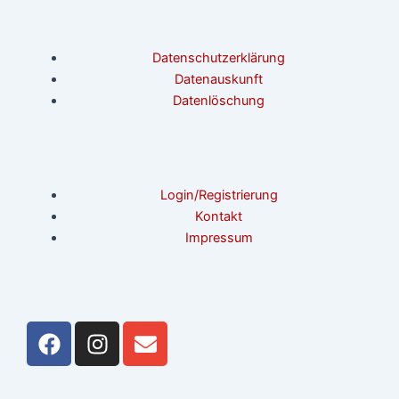
Datenschutzerklärung
Datenauskunft
Datenlöschung
Login/Registrierung
Kontakt
Impressum
F
I
E
a
n
n
c
s
v
e
t
e