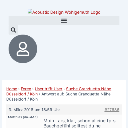
Zum
Post
Inhalt
navigation
springen
Home
›
Foren
›
User trifft User
›
Suche Granduetta Nähe
Düsseldorf / Köln
›
Antwort auf: Suche Granduetta Nähe
Düsseldorf / Köln
3. März 2018 um 18:59 Uhr
#27686
Matthias (da->MZ)
Moin Lars, klar, schon alleine fprs
Bauchgefühl solltest du ne