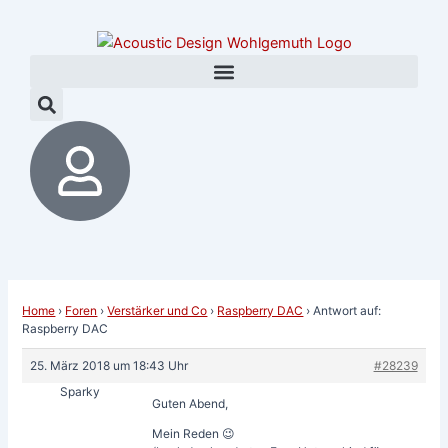
Zum
Post
Inhalt
navigation
springen
Home
›
Foren
›
Verstärker und Co
›
Raspberry DAC
›
Antwort auf:
Raspberry DAC
25. März 2018 um 18:43 Uhr
#28239
Sparky
Guten Abend,
Mein Reden 😉