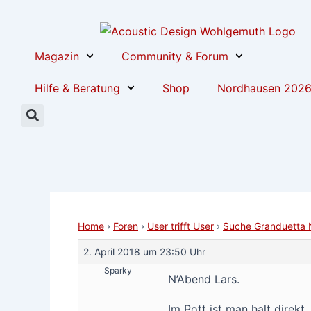
Zum
Post
Inhalt
navigation
springen
Magazin
Community & Forum
Hilfe & Beratung
Shop
Nordhausen 202
Home
›
Foren
›
User trifft User
›
Suche Granduetta N
2. April 2018 um 23:50 Uhr
Sparky
N’Abend Lars.
Im Pott ist man halt direkt.