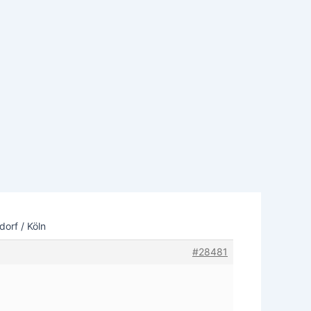
orf / Köln
#28481