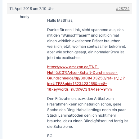
11. April 2018 um 7:10 Uhr
#28724
hooly
Hallo Matthias,
Danke für den Link, sieht spannend aus, das
mit den “Wunschfräsern” und sollt ich mal
einen wirklich exotischen Fräser brauchen
weiß ich jetzt, wo man soetwas her bekommt.
aber wie schon gesagt, ein normaler 9mm ist
jetzt nix exotisches:
https://www.amazon.de/ENT-
Nutfr%C3%A4ser-Schaft-Durchmesser-
Grundschneide/dp/B0084D3Z5C/ref=sr_1_1?
ie=UTF8&qid=1523423268&sr=8-
1&keywords=nutfr%C3%A4ser+9mm
Den Fräsrahmen, bzw. den Artikel zum
Fräsrahmen kenn ich natürlich schon, geile
Sache das Ding. Hab allerdings noch ein paar
Stück Laminatboden den ich nicht mehr
brauche, dazu einen Bündigfräser und fertig ist
die Schablone.
BG