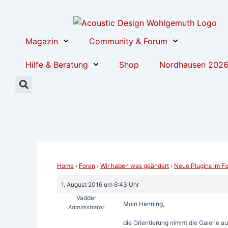
Zum
Post
Inhalt
navigation
springen
Magazin
Community & Forum
Hilfe & Beratung
Shop
Nordhausen 202
Home
›
Foren
›
Wir haben was geändert
›
Neue Plugins im F
1. August 2016 um 6:43 Uhr
Vadder
Moin Henning,
Administrator
die Orientierung nimmt die Galerie a