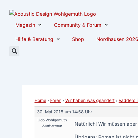
Zum
Post
Inhalt
navigation
springen
Magazin
Community & Forum
Hilfe & Beratung
Shop
Nordhausen 202
Home
›
Foren
›
Wir haben was geändert
›
Vadders 
30. Mai 2018 um 14:58 Uhr
Udo Wohlgemuth
Natürlich! Wir müssen abe
Administrator
Übrigens: Roman ist nicht 