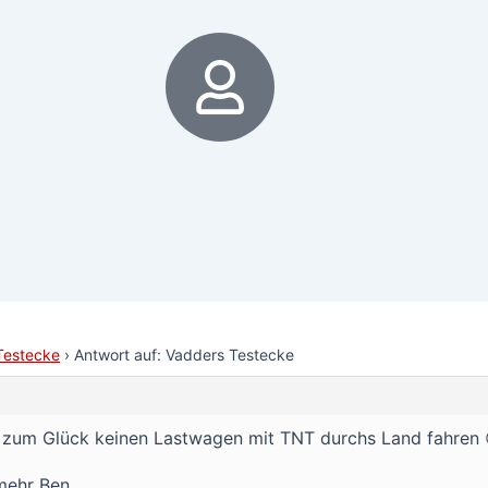
6
Testecke
›
Antwort auf: Vadders Testecke
r zum Glück keinen Lastwagen mit TNT durchs Land fahren 
mehr Ben.