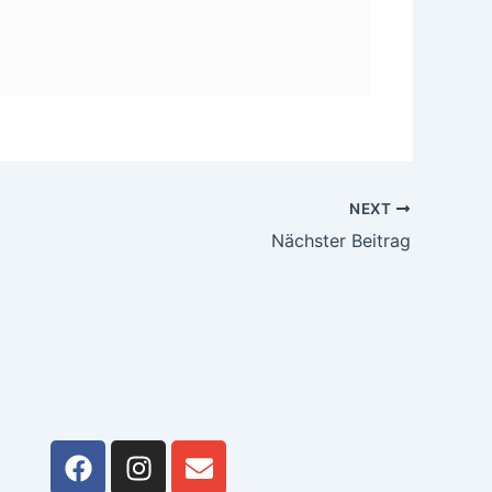
NEXT
Nächster Beitrag
F
I
E
a
n
n