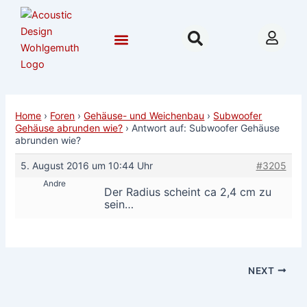
Zum
Post
Inhalt
navigation
springen
Community & Forum
Hilfe & Beratung
Nordhausen 2026
Home
›
Foren
›
Gehäuse- und Weichenbau
›
Subwoofer
Gehäuse abrunden wie?
›
Antwort auf: Subwoofer Gehäuse
abrunden wie?
5. August 2016 um 10:44 Uhr
#3205
Andre
Der Radius scheint ca 2,4 cm zu
sein…
NEXT