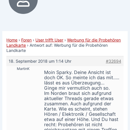
Home
›
Foren
›
User trifft User
›
Werbung für die Probehören
Landkarte
›
Antwort auf: Werbung für die Probehören
Landkarte
18. September 2018 um 1:14 Uhr
#32694
MartinK
Moin Sparky. Deine Ansicht ist
doch OK. So meinte ich das mit…..
lässt es aus Überzeugung…
Ginge mir vermutlich auch so.
Im Norden braut sich aufgrund
aktueller Threads gerade etwas
zusammen. Auch aufgrund der
Karte. Wie es scheint, stehen
Hören / Elektronik / Gesellschaft
etwa auf einer Höhe. Und Du hast
recht: Probehören ist nicht
gleichzusetzen mit einem Treffen