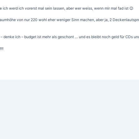
 ich werd ich vorerst mal sein lassen, aber wer weiss, wenn mir mal fad ist 😉
Raumhöhe von nur 220 wohl eher weniger Sinn machen, aber ja, 2 Deckenlautspr
l – denke ich – budget ist mehr als geschont … und es bleibt noch geld für CDs un
!!