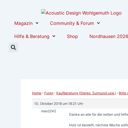
Zum
Post
Inhalt
navigation
springen
Magazin
Community & Forum
Hilfe & Beratung
Shop
Nordhausen 202
Home
›
Foren
›
Kaufberatung (Stereo, Surround usw.)
›
Bitte
10. Oktober 2018 um 18:21 Uhr
max2242
Danke an alle für die netten und hil
Holz ist bestellt, nächste Woche sol