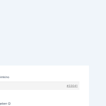
eimkino
#33041
 geben 😉