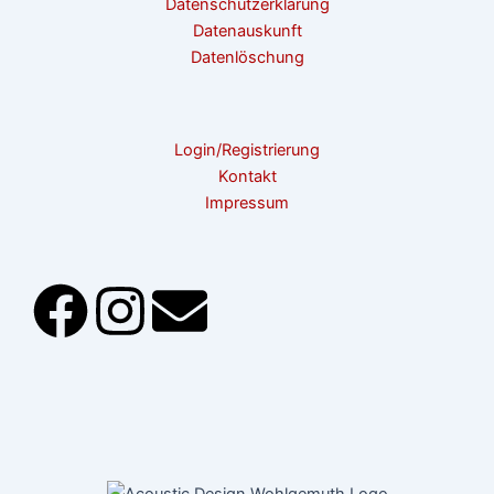
Datenschutzerklärung
Datenauskunft
Datenlöschung
Login/Registrierung
Kontakt
Impressum
F
I
E
a
n
n
c
s
v
e
t
e