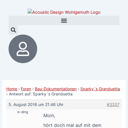
Zum
Post
Inhalt
navigation
springen
Home
›
Foren
›
Bau-Dokumentationen
›
Sparky´s Granduetta
›
Antwort auf: Sparky´s Granduetta
5. August 2016 um 21:46 Uhr
#3337
e-ding
Moin,
hört doch mal auf mit dem