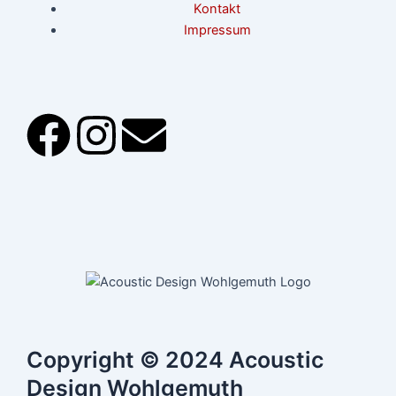
Kontakt
Impressum
F
I
E
a
n
n
c
s
v
e
t
e
b
a
l
o
g
o
Copyright © 2024 Acoustic
Design Wohlgemuth