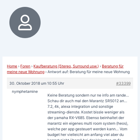
Home
›
Foren
›
Kaufberatung (Stereo, Surround usw.)
›
Beratung für
meine neue Wohnung
›
Antwort auf: Beratung für meine neue Wohnung
30. Oktober 2018 um 10:55 Uhr
#33399
nymphetamine
Keine Beratung sondern nur ne info am rande…
Schau dir auch mal den Marantz SR5012 an…
7.2, 4k, alexa integration und sonstige
streaming-dienste. Kostet bissle weniger als
der yamaha RX-V685. Ebenso beinhaltet der
marantz ein eigenes multi room system (heos),
welche per app gesteuert werden kann… Vom
budget her vielleicht am anfang viel aber du