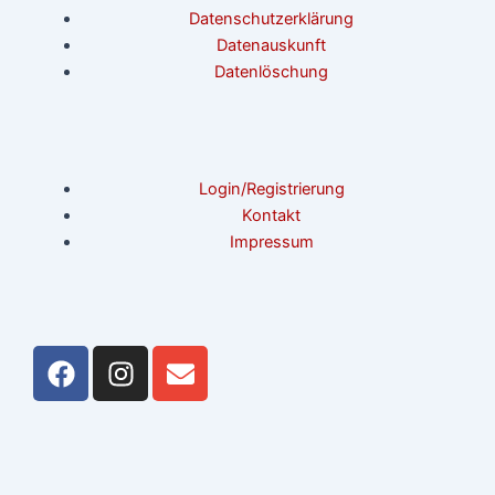
Datenschutzerklärung
Datenauskunft
Datenlöschung
Login/Registrierung
Kontakt
Impressum
F
I
E
a
n
n
c
s
v
e
t
e
b
a
l