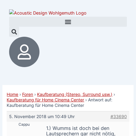
Zum
Post
Inhalt
navigation
springen
Home
›
Foren
›
Kaufberatung (Stereo, Surround usw.)
›
Kaufberatung für Home Cinema Center
›
Antwort auf:
Kaufberatung für Home Cinema Center
5. November 2018 um 10:49 Uhr
#33690
Cappu
1.) Wumms ist doch bei den
Lautsprechern gar nicht nötig,