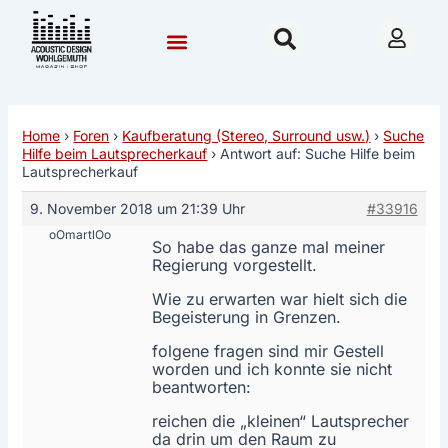
Zum
Post
Inhalt
navigation
springen
Community & Forum
Hilfe & Beratung
Nordhausen 2026
Home
›
Foren
›
Kaufberatung (Stereo, Surround usw.)
›
Suche
Hilfe beim Lautsprecherkauf
›
Antwort auf: Suche Hilfe beim
Lautsprecherkauf
9. November 2018 um 21:39 Uhr
#33916
oOmartlOo
So habe das ganze mal meiner
Regierung vorgestellt.
Wie zu erwarten war hielt sich die
Begeisterung in Grenzen.
folgene fragen sind mir Gestell
worden und ich konnte sie nicht
beantworten:
reichen die „kleinen“ Lautsprecher
da drin um den Raum zu