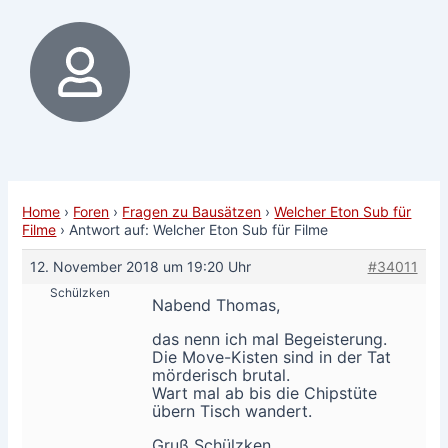
Home
›
Foren
›
Fragen zu Bausätzen
›
Welcher Eton Sub für
Filme
›
Antwort auf: Welcher Eton Sub für Filme
12. November 2018 um 19:20 Uhr
#34011
Schülzken
Nabend Thomas,
das nenn ich mal Begeisterung.
Die Move-Kisten sind in der Tat
mörderisch brutal.
Wart mal ab bis die Chipstüte
übern Tisch wandert.
Gruß Schülzken