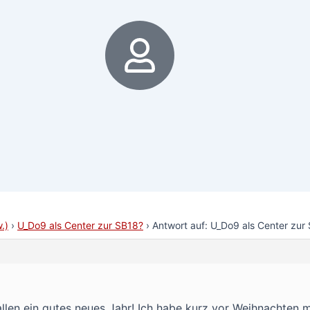
6
.)
›
U_Do9 als Center zur SB18?
›
Antwort auf: U_Do9 als Center zur
llen ein gutes neues Jahr! Ich habe kurz vor Weihnachten m