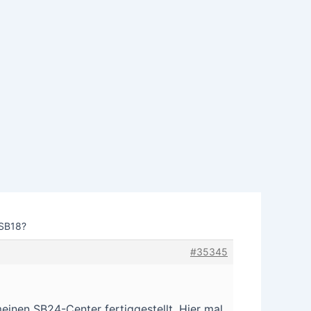
 SB18?
#35345
einen SB24-Center fertiggestellt. Hier mal