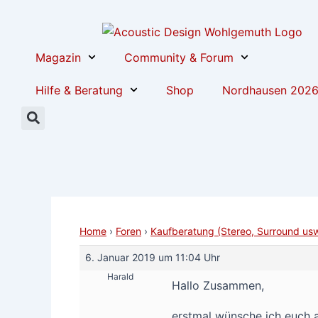
Zum
Post
Inhalt
navigation
springen
Magazin
Community & Forum
Hilfe & Beratung
Shop
Nordhausen 202
Home
›
Foren
›
Kaufberatung (Stereo, Surround usw
6. Januar 2019 um 11:04 Uhr
Harald
Hallo Zusammen,
erstmal wünsche ich euch a