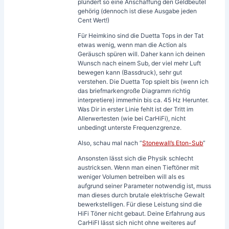
plündert so eine Anschaffung den Geldbeutel
gehörig (dennoch ist diese Ausgabe jeden
Cent Wert!)
Für Heimkino sind die Duetta Tops in der Tat
etwas wenig, wenn man die Action als
Geräusch spüren will. Daher kann ich deinen
Wunsch nach einem Sub, der viel mehr Luft
bewegen kann (Bassdruck), sehr gut
verstehen. Die Duetta Top spielt bis (wenn ich
das briefmarkengroße Diagramm richtig
interpretiere) immerhin bis ca. 45 Hz Herunter.
Was Dir in erster Linie fehlt ist der Tritt im
Allerwertesten (wie bei CarHiFi), nicht
unbedingt unterste Frequenzgrenze.
Also, schau mal nach “
Stonewall’s Eton-Sub
”
Ansonsten lässt sich die Physik schlecht
austricksen. Wenn man einen Tieftöner mit
weniger Volumen betreiben will als es
aufgrund seiner Parameter notwendig ist, muss
man dieses durch brutale elektrische Gewalt
bewerkstelligen. Für diese Leistung sind die
HiFi Töner nicht gebaut. Deine Erfahrung aus
CarHiFI lässt sich nicht ohne weiteres auf