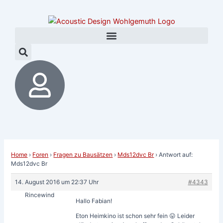
Zum
Post
Inhalt
navigation
springen
Home
›
Foren
›
Fragen zu Bausätzen
›
Mds12dvc Br
›
Antwort auf:
Mds12dvc Br
14. August 2016 um 22:37 Uhr
#4343
Rincewind
Hallo Fabian!
Eton Heimkino ist schon sehr fein 😛 Leider