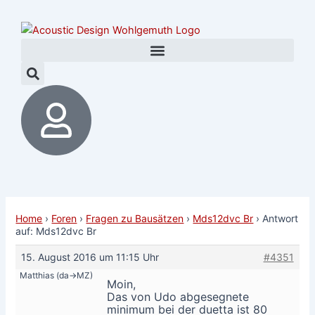
Zum
Post
Inhalt
navigation
springen
Home
›
Foren
›
Fragen zu Bausätzen
›
Mds12dvc Br
›
Antwort
auf: Mds12dvc Br
15. August 2016 um 11:15 Uhr
#4351
Matthias (da->MZ)
Moin,
Das von Udo abgesegnete
minimum bei der duetta ist 80