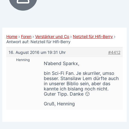
Home
›
Foren
›
Verstärker und Co
›
Netzteil für Hifi-Berry
›
Antwort auf: Netzteil für Hifi-Berry
16. August 2016 um 19:31 Uhr
#4412
Henning
N’abend Sparkx,
bin Sci-Fi Fan. Je skurriler, umso
besser. Stansilaw Lem dürfte auch
in unserer Biblio sein, aber das
kannte ich bislang noch nicht.
Guter Tipp. Danke 🙂
Gruß, Henning