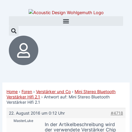
Zum
Post
Inhalt
navigation
springen
Home
›
Foren
›
Verstärker und Co
›
Mini Stereo Bluetooth
Verstärker Hifi 2.1
›
Antwort auf: Mini Stereo Bluetooth
Verstärker Hifi 2.1
22. August 2016 um 0:12 Uhr
#4718
MasterLuke
In der Artikelbeschreibung wird
der verwendete Verstärker Chip