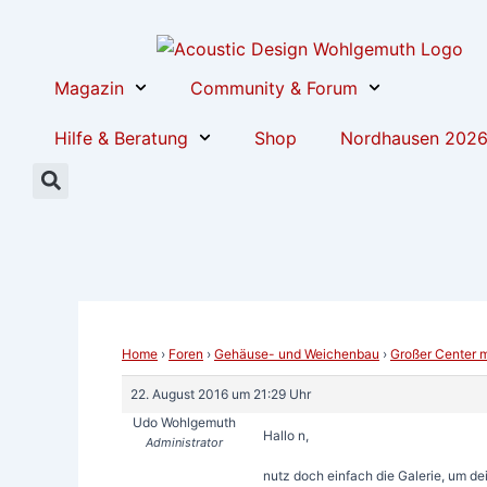
Zum
Post
Inhalt
navigation
springen
Magazin
Community & Forum
Hilfe & Beratung
Shop
Nordhausen 202
Home
›
Foren
›
Gehäuse- und Weichenbau
›
Großer Center 
22. August 2016 um 21:29 Uhr
Udo Wohlgemuth
Hallo n,
Administrator
nutz doch einfach die Galerie, um dei