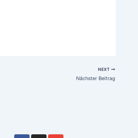
NEXT
Nächster Beitrag
F
I
E