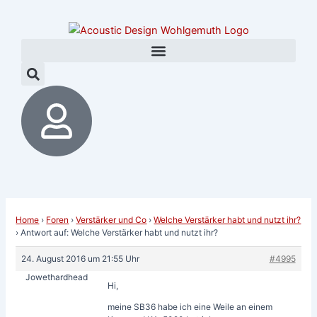
Zum
Post
Inhalt
navigation
springen
Home
›
Foren
›
Verstärker und Co
›
Welche Verstärker habt und nutzt ihr?
›
Antwort auf: Welche Verstärker habt und nutzt ihr?
24. August 2016 um 21:55 Uhr
#4995
Jowethardhead
Hi,
meine SB36 habe ich eine Weile an einem