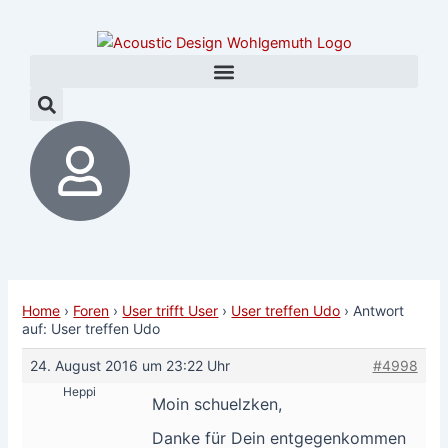
Zum
Post
Inhalt
navigation
springen
Home
›
Foren
›
User trifft User
›
User treffen Udo
›
Antwort
auf: User treffen Udo
24. August 2016 um 23:22 Uhr
#4998
Heppi
Moin schuelzken,
Danke für Dein entgegenkommen