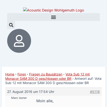
Zum
Post
Inhalt
navigation
springen
Home
›
Foren
›
Fragen zu Bausätzen
›
Vota Sub 12 mit
Monacor SAM 300 D geschlossen oder BR
›
Antwort auf: Vota
Sub 12 mit Monacor SAM 300 D geschlossen oder BR
27. August 2016 um 17:54 Uhr
#5116
Marc Issner
Moin alle,