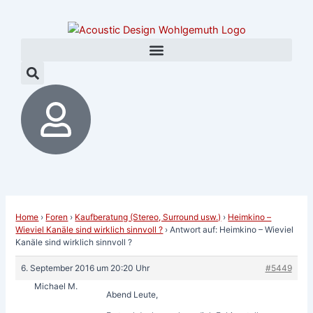
Zum
Post
Inhalt
navigation
springen
Home
›
Foren
›
Kaufberatung (Stereo, Surround usw.)
›
Heimkino –
Wieviel Kanäle sind wirklich sinnvoll ?
›
Antwort auf: Heimkino – Wieviel
Kanäle sind wirklich sinnvoll ?
6. September 2016 um 20:20 Uhr
#5449
Michael M.
Abend Leute,