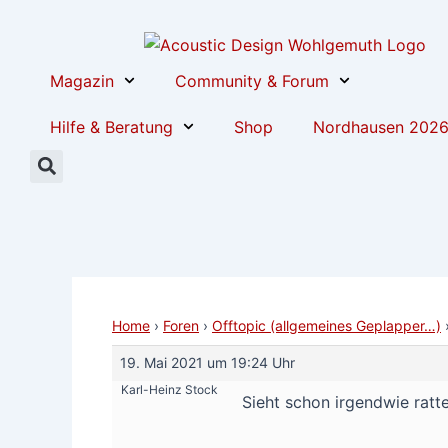
Zum
Post
Inhalt
navigation
springen
Magazin
Community & Forum
Hilfe & Beratung
Shop
Nordhausen 202
Home
›
Foren
›
Offtopic (allgemeines Geplapper…)
19. Mai 2021 um 19:24 Uhr
Karl-Heinz Stock
Sieht schon irgendwie ratte