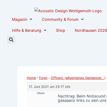
Zum
Post
Inhalt
navigation
springen
Magazin
Community & Forum
Hilfe & Beratung
Shop
Nordhausen 202
Home
›
Foren
›
Offtopic (allgemeines Geplapper…)
17. Juni 2021 um 23:17 Uhr
Ollum
Nachtrag: Beim Nobsound ka
gaaaaanz links zu sein und