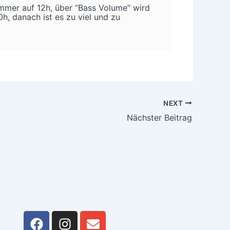
 immer auf 12h, über “Bass Volume” wird
h, danach ist es zu viel und zu
NEXT
Nächster Beitrag
F
I
E
a
n
n