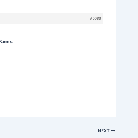
#5698
h Bumms.
NEXT