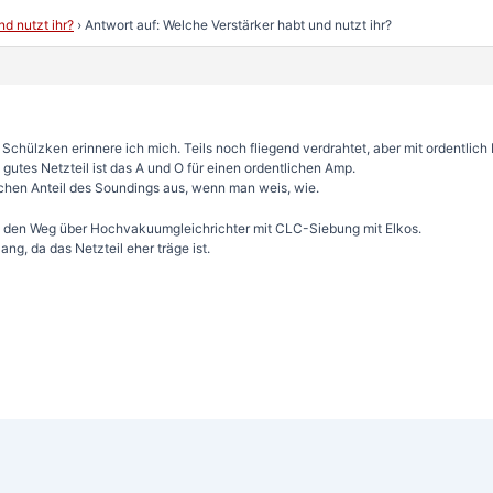
d nutzt ihr?
›
Antwort auf: Welche Verstärker habt und nutzt ihr?
Schülzken erinnere ich mich. Teils noch fliegend verdrahtet, aber mit ordentlic
 gutes Netzteil ist das A und O für einen ordentlichen Amp.
chen Anteil des Soundings aus, wenn man weis, wie.
st den Weg über Hochvakuumgleichrichter mit CLC-Siebung mit Elkos.
ng, da das Netzteil eher träge ist.