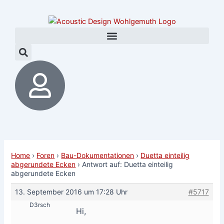
Zum
Post
Inhalt
navigation
springen
Home
›
Foren
›
Bau-Dokumentationen
›
Duetta einteilig
abgerundete Ecken
›
Antwort auf: Duetta einteilig
abgerundete Ecken
13. September 2016 um 17:28 Uhr
#5717
D3rsch
Hi,