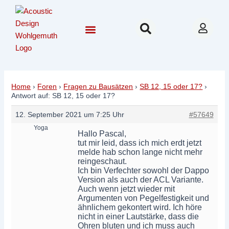
Zum
Post
Inhalt
navigation
springen
Community & Forum
Hilfe & Beratung
Nordhausen 2026
Home
›
Foren
›
Fragen zu Bausätzen
›
SB 12, 15 oder 17?
›
Antwort auf: SB 12, 15 oder 17?
12. September 2021 um 7:25 Uhr
#57649
Yoga
Hallo Pascal,
tut mir leid, dass ich mich erdt jetzt
melde hab schon lange nicht mehr
reingeschaut.
Ich bin Verfechter sowohl der Dappo
Version als auch der ACL Variante.
Auch wenn jetzt wieder mit
Argumenten von Pegelfestigkeit und
ähnlichem gekontert wird. Ich höre
nicht in einer Lautstärke, dass die
Ohren bluten und ich muss auch