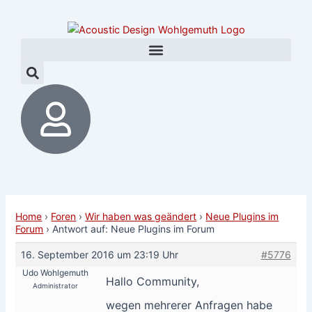
Zum
Post
Inhalt
navigation
springen
Home
›
Foren
›
Wir haben was geändert
›
Neue Plugins im
Forum
›
Antwort auf: Neue Plugins im Forum
16. September 2016 um 23:19 Uhr
#5776
Udo Wohlgemuth
Hallo Community,
Administrator
wegen mehrerer Anfragen habe