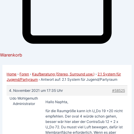
Warenkorb
Home
›
Foren
›
Kaufberatung (Stereo, Surround usw.)
›
2.1 System für
Jugend/Partyraum
›
Antwort auf: 2.1 System für Jugend/Partyraum
4. November 2021 um 17:35 Uhr
#58525
Udo Wohlgemuth
Hallo Naphta,
Administrator
für die Raumgröße kann ich U_Do 19 +20 nicht
empfehlen. Der oval 4 würde schon gehen,
besser wär hier aber der ContraSub 12 + 2 x
U_Do 72. Du musst viel Luft bewegen, dafür ist
Membranfläche erforderlich. Wenn es aber