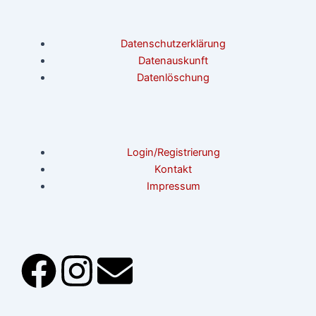
Datenschutzerklärung
Datenauskunft
Datenlöschung
Login/Registrierung
Kontakt
Impressum
F
I
E
a
n
n