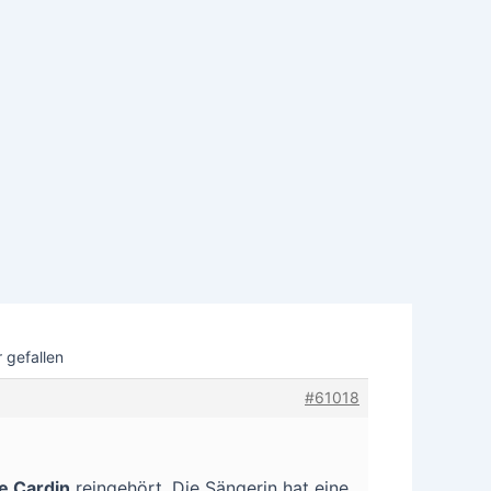
r gefallen
#61018
e Cardin
reingehört. Die Sängerin hat eine