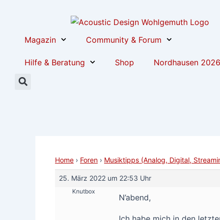
Zum
Post
Inhalt
navigation
springen
Magazin
Community & Forum
Hilfe & Beratung
Shop
Nordhausen 202
Home
›
Foren
›
Musiktipps (Analog, Digital, Streami
25. März 2022 um 22:53 Uhr
Knutbox
N’abend,
Ich habe mich in den letz