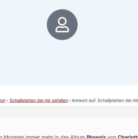
6
ng)
›
Schallplatten die mir gefallen
›
Antwort auf: Schallplatten die mi
ten Monaten immer mehr in das Album
Phoenix
von
Charlott