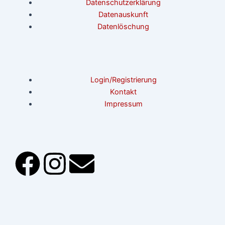
Datenschutzerklärung
Datenauskunft
Datenlöschung
Login/Registrierung
Kontakt
Impressum
F
I
E
a
n
n
c
s
v