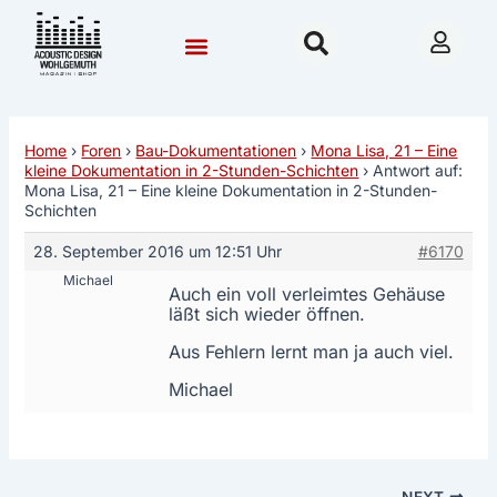
Zum
Post
Inhalt
navigation
springen
Community & Forum
Hilfe & Beratung
Nordhausen 2026
Home
›
Foren
›
Bau-Dokumentationen
›
Mona Lisa, 21 – Eine
kleine Dokumentation in 2-Stunden-Schichten
›
Antwort auf:
Mona Lisa, 21 – Eine kleine Dokumentation in 2-Stunden-
Schichten
28. September 2016 um 12:51 Uhr
#6170
Michael
Auch ein voll verleimtes Gehäuse
läßt sich wieder öffnen.
Aus Fehlern lernt man ja auch viel.
Michael
NEXT