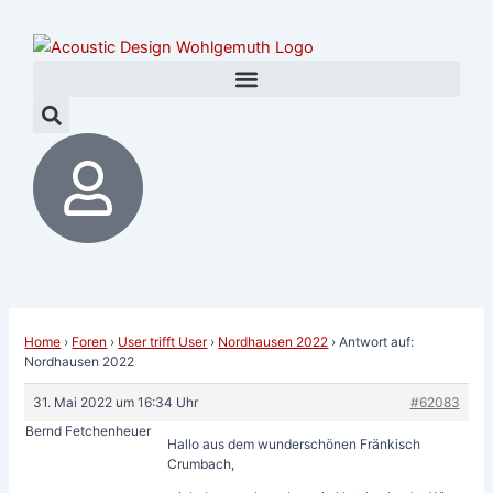
Zum
Post
Inhalt
navigation
springen
Home
›
Foren
›
User trifft User
›
Nordhausen 2022
›
Antwort auf:
Nordhausen 2022
31. Mai 2022 um 16:34 Uhr
#62083
Bernd Fetchenheuer
Hallo aus dem wunderschönen Fränkisch
Crumbach,