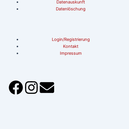
Datenauskunft
Datenlöschung
Login/Registrierung
Kontakt
Impressum
F
I
E
a
n
n
c
s
v