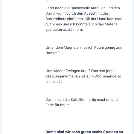
Jetzt noch die Dämmwolle aufteilen und den
Dämmwurm durch den Ausschnitt des
Basstreibers einführen. Mit der Hand kam man
gut hinein und ich konnte auch das Material
gut locker ausfächern.
Unter dem Magneten lies ich Raum genug zum
“atmen”.
Und wieder Zwingen drauf. Das darf jetzt
gezwungenermaßen bis zum Wochenende so
bleiben 🙂
Dann noch die Satelliten fertig machen und
Ende für heute.
Damit sind wir nach guten sechs Stunden an