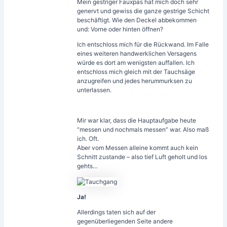
Mein gestriger Fauxpas hat mich doch sehr
genervt und gewiss die ganze gestrige Schicht
beschäftigt. Wie den Deckel abbekommen
und: Vorne oder hinten öffnen?
Ich entschloss mich für die Rückwand. Im Falle
eines weiteren handwerklichen Versagens
würde es dort am wenigsten auffallen. Ich
entschloss mich gleich mit der Tauchsäge
anzugreifen und jedes herummurksen zu
unterlassen.
Mir war klar, dass die Hauptaufgabe heute
“messen und nochmals messen” war. Also maß
ich. Oft.
Aber vom Messen alleine kommt auch kein
Schnitt zustande – also tief Luft geholt und los
gehts…
Ja!
Allerdings taten sich auf der
gegenüberliegenden Seite andere