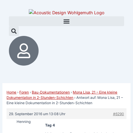
Zum
Post
Inhalt
navigation
springen
Home
›
Foren
›
Bau-Dokumentationen
›
Mona Lisa, 21 – Eine kleine
Dokumentation in 2-Stunden-Schichten
›
Antwort auf: Mona Lisa, 21 –
Eine kleine Dokumentation in 2-Stunden-Schichten
29. September 2016 um 13:08 Uhr
#6290
Henning
Tag 4