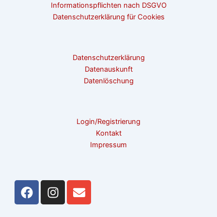
Informationspflichten nach DSGVO
Datenschutzerklärung für Cookies
Datenschutzerklärung
Datenauskunft
Datenlöschung
Login/Registrierung
Kontakt
Impressum
F
I
E
a
n
n
c
s
v