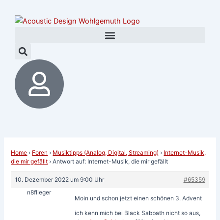
Zum
Post
Inhalt
navigation
springen
Home
›
Foren
›
Musiktipps (Analog, Digital, Streaming)
›
Internet-Musik,
die mir gefällt
›
Antwort auf: Internet-Musik, die mir gefällt
10. Dezember 2022 um 9:00 Uhr
#65359
n8flieger
Moin und schon jetzt einen schönen 3. Advent
ich kenn mich bei Black Sabbath nicht so aus,