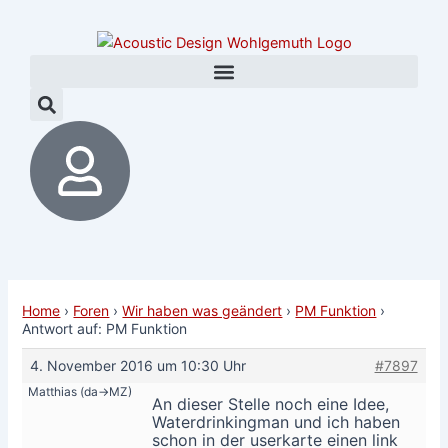
Zum
Post
Inhalt
navigation
springen
Home
›
Foren
›
Wir haben was geändert
›
PM Funktion
›
Antwort auf: PM Funktion
4. November 2016 um 10:30 Uhr
#7897
Matthias (da->MZ)
An dieser Stelle noch eine Idee,
Waterdrinkingman und ich haben
schon in der userkarte einen link