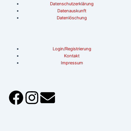
Datenschutzerklärung
Datenauskunft
Datenlöschung
Login/Registrierung
Kontakt
Impressum
F
I
E
a
n
n
c
s
v