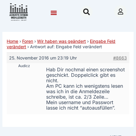
Zum
Post
Inhalt
navigation
springen
Community & Forum
Hilfe & Beratung
Nordhausen 2026
Home
›
Foren
›
Wir haben was geändert
›
Eingabe Feld
verändert
›
Antwort auf: Eingabe Feld verändert
25. November 2016 um 23:19 Uhr
#8663
Audicz
Hab Dir nochmal einen screenshot
geschickt. Doppelclick gibt es
nicht.
Am PC kann ich wenigstens lesen
was ich in die Anmeldezeile
schreibe, ist ca. 2/3 Zeile…
Mein username und Passwort
lasse ich nicht “autoausfüllen”.