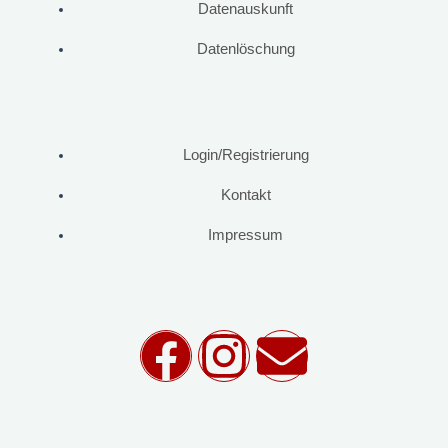
Datenauskunft
Datenlöschung
Login/Registrierung
Kontakt
Impressum
F
I
E
a
n
n