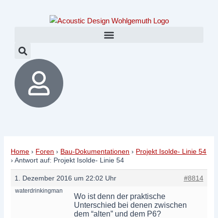
Zum
Post
Inhalt
navigation
springen
Home
›
Foren
›
Bau-Dokumentationen
›
Projekt Isolde- Linie 54
›
Antwort auf: Projekt Isolde- Linie 54
1. Dezember 2016 um 22:02 Uhr
#8814
waterdrinkingman
Wo ist denn der praktische
Unterschied bei denen zwischen
dem “alten” und dem P6?