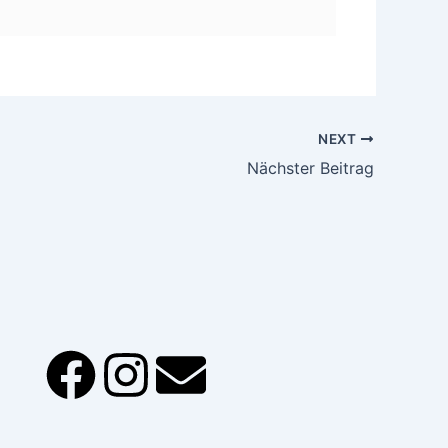
NEXT
Nächster Beitrag
F
I
E
a
n
n