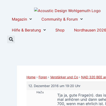
Zum
Post
Inhalt
navigation
springen
Magazin
Community & Forum
Hilfe & Beratung
Shop
Nordhausen 202
Home
›
Foren
›
Verstärker und Co
›
NAD 320 BEE an
12. Dezember 2016 um 19:20 Uhr
HaZu
Tja ja, gute Frage(n). das 
mal anhören und dann sehen 
700, wenn man ehrlich ist. 