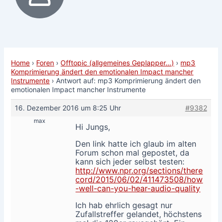
Home
›
Foren
›
Offtopic (allgemeines Geplapper…)
›
mp3
Komprimierung ändert den emotionalen Impact mancher
Instrumente
›
Antwort auf: mp3 Komprimierung ändert den
emotionalen Impact mancher Instrumente
16. Dezember 2016 um 8:25 Uhr
#9382
max
Hi Jungs,
Den link hatte ich glaub im alten
Forum schon mal gepostet, da
kann sich jeder selbst testen:
http://www.npr.org/sections/there
cord/2015/06/02/411473508/how
-well-can-you-hear-audio-quality
Ich hab ehrlich gesagt nur
Zufallstreffer gelandet, höchstens