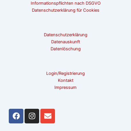
Informationspflichten nach DSGVO
Datenschutzerklärung für Cookies
Datenschutzerklärung
Datenauskunft
Datenlöschung
Login/Registrierung
Kontakt
Impressum
F
I
E
a
n
n
c
s
v